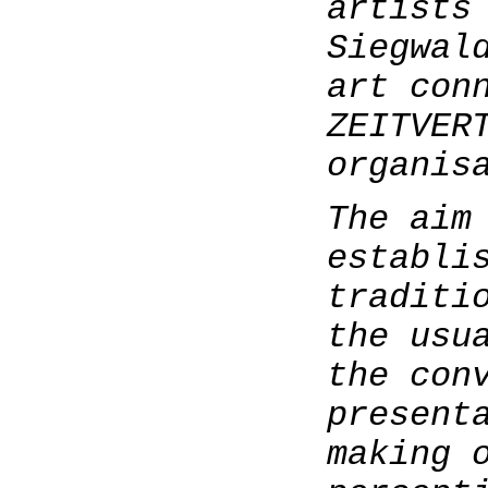
artists
Siegwal
art con
ZEITVER
organis
The aim
establi
traditi
the usu
the con
present
making 