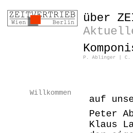
über ZE
Aktuell
Komponi
P. Ablinger
|
C.
Willkommen
auf uns
Peter A
Klaus L