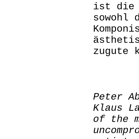
ist die
sowohl 
Komponi
ästheti
zugute 
Peter A
Klaus L
of the 
uncompr