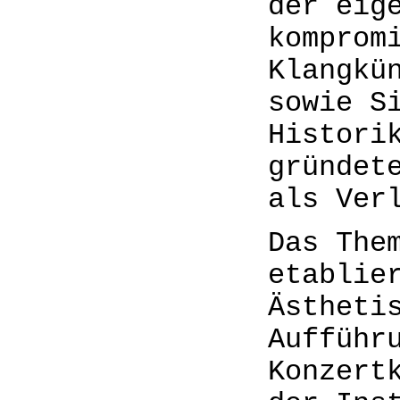
der eig
komprom
Klangkü
sowie S
Histori
gründet
als Ver
Das The
etablie
Ästheti
Aufführ
Konzert