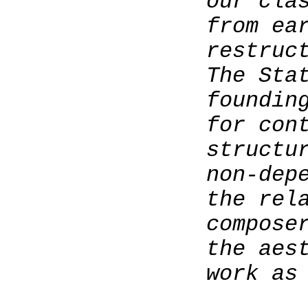
our cla
from ea
restruc
The Sta
foundin
for con
structu
non-dep
the rel
compose
the aes
work as