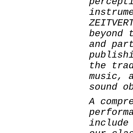
percept
instrum
ZEITVER
beyond 
and par
publish
the tra
music, 
sound o
A compr
perform
include