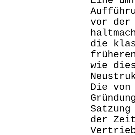
Eine um
Aufführ
vor der
haltmac
die kla
frühere
wie die
Neustru
Die von
Gründun
Satzung
der Zei
Vertrie