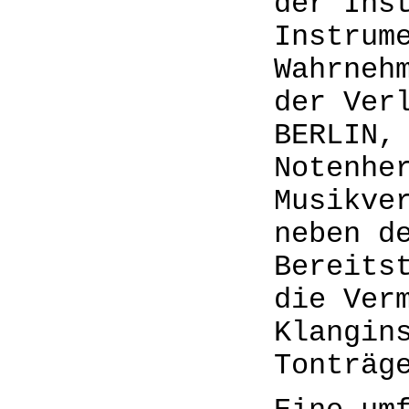
der Ins
Instrum
Wahrneh
der Ver
BERLIN,
Notenhe
Musikve
neben d
Bereits
die Ver
Klangin
Tonträg